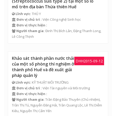
(Streptococcus suis type 2) tại một số lò
mổ trên địa bàn Thừa thiên Huế
Lĩnh vực:
THÚ Y
Đơn vị chủ trì :
Viện Công nghệ Sinh học
Đơn vị thực hiện :
Người tham gia:
Đinh Thị Bích Lân
,
Đặng Thanh Long
,
Lê Công Thịnh
Khảo sát thành phần nước thải
DHH2015-09-12
của một số phòng thí nghiệm ở
thành phố Huế và đề xuất giải
pháp quản lý
Lĩnh vực:
KỸ THUẬT MÔI TRƯỜNG
Đơn vị chủ trì :
Viện Tài nguyên và Môi trường
Đơn vị thực hiện :
Người tham gia:
Trần Đặng Bảo Thuyên
(Chủ nhiệm),
Trần Thị Tú
,
Nguyễn Đăng Hải
,
Trần Quang Lộc
,
Lê Thị Diễm
Kiều
,
Nguyễn Thị Cẩm Yến