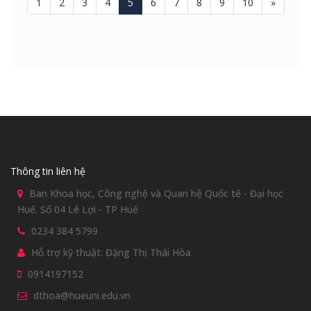
1
2
3
4
5
6
7
8
9
10
»
Thông tin liên hệ
Ban Khoa học, Công nghệ và Quan hệ Quốc tế - Đại học
Huế. Số 04 Lê Lợi - TP Huế
0234 384 5799
Hỗ trợ kỹ thuật: Đặng Thị Thái Hòa
0914197152
dthoa@hueuni.edu.vn