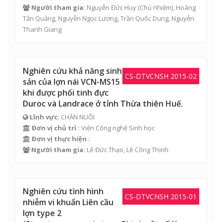
Người tham gia:
Nguyễn Đức Huy
(Chủ nhiệm),
Hoàng
Tấn Quảng
,
Nguyễn Ngọc Lương
,
Trần Quốc Dung
, Nguyễn
Thanh Giang
Nghiên cứu khả năng sinh
CS-DTVCNSH 2015-02
sản của lợn nái VCN-MS15
khi được phối tinh đực
Duroc và Landrace ở tỉnh Thừa thiên Huế.
Lĩnh vực:
CHĂN NUÔI
Đơn vị chủ trì :
Viện Công nghệ Sinh học
Đơn vị thực hiện :
Người tham gia:
Lê Đức Thạo
,
Lê Công Thịnh
Nghiên cứu tình hình
CS-DTVCNSH 2015-01
nhiễm vi khuẩn Liên cầu
lợn type 2