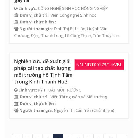
gây ra
Lĩnh vực:
CÔNG NGHỆ SINH HỌC NÔNG NGHIỆP
Đơn vị chủ trì :
Viện Công nghệ Sinh học
Đơn vị thực hiện :
Người tham gia:
Đinh Thị Bích Lân
,
Huỳnh Văn
Chương
,
Đặng Thanh Long
,
Lê Công Thịnh
,
Trần Thúy Lan
Nghiên cứu đề xuất giải
NN-NDT00173/14/VBL
pháp cải tạo chất lượng
môi trường hồ Tịnh Tâm
trong Kinh Thành Huế
Lĩnh vực:
KỸ THUẬT MÔI TRƯỜNG
Đơn vị chủ trì :
Viện Tài nguyên và Môi trường
Đơn vị thực hiện :
Người tham gia:
Nguyễn Thị Cẩm Yến
(Chủ nhiệm)