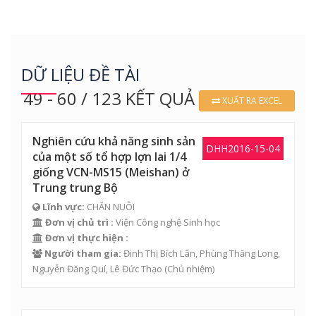
DỮ LIỆU ĐỀ TÀI
49 - 60 / 123 KẾT QUẢ
XUẤT RA EXCEL
Nghiên cứu khả năng sinh sản
DHH2016-15-04
của một số tổ hợp lợn lai 1/4
giống VCN-MS15 (Meishan) ở
Trung trung Bộ
Lĩnh vực:
CHĂN NUÔI
Đơn vị chủ trì :
Viện Công nghệ Sinh học
Đơn vị thực hiện :
Người tham gia:
Đinh Thị Bích Lân
,
Phùng Thăng Long
,
Nguyễn Đăng Quí
,
Lê Đức Thạo
(Chủ nhiệm)