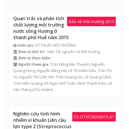
Quan trắc và phân tích
Bảo vệ môi trường 2015
chất lượng môi trường
nước sông Hương ở
thành phố Huế năm 2015
Lĩnh vực:
KỸ THUẬT MÔI TRƯỜNG
Đơn vị chủ trì :
Viện Tài nguyên và Môi trường
Đơn vị thực hiện :
Người tham gia:
Trần Đặng Bảo Thuyên
,
Nguyễn
Quang Hưng
,
Nguyễn Đăng Hải
,
Lê Thị Diễm Kiều
,
Trần Thị
Tú
,
Nguyễn Thị Cẩm Yến
,
Trần Quang Lộc
,
Lê Quang Cảnh
,
Trần Hiếu Quang
,
Hồ Ngọc Anh Tuấn
,
Đinh Thanh Kiên
,
Lê
Văn Thăng
(Chủ nhiệm)
Nghiên cứu tình hình
CS-DTVCNSH2015-01
nhiễm vi khuẩn Liên cầu
lợn type 2 (Streptococcus