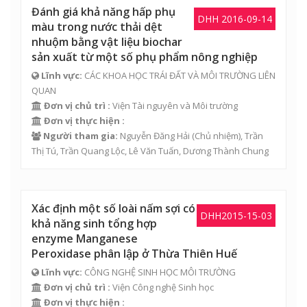
Đánh giá khả năng hấp phụ
DHH 2016-09-14
màu trong nước thải dệt
nhuộm bằng vật liệu biochar
sản xuất từ một số phụ phẩm nông nghiệp
Lĩnh vực:
CÁC KHOA HỌC TRÁI ĐẤT VÀ MÔI TRƯỜNG LIÊN
QUAN
Đơn vị chủ trì :
Viện Tài nguyên và Môi trường
Đơn vị thực hiện :
Người tham gia:
Nguyễn Đăng Hải
(Chủ nhiệm),
Trần
Thị Tú
,
Trần Quang Lộc
,
Lê Văn Tuấn
,
Dương Thành Chung
Xác định một số loài nấm sợi có
DHH2015-15-03
khả năng sinh tổng hợp
enzyme Manganese
Peroxidase phân lập ở Thừa Thiên Huế
Lĩnh vực:
CÔNG NGHỆ SINH HỌC MÔI TRƯỜNG
Đơn vị chủ trì :
Viện Công nghệ Sinh học
Đơn vị thực hiện :