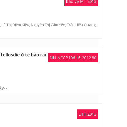
Bảo vệ MT 2013
,
Lê Thị Diễm Kiều
,
Nguyễn Thị Cẩm Yến
,
Trần Hiếu Quang
,
tellosdie ở tế bào rau
NN-NCCB106.16-2012.80
 Ngọc
DHH2013