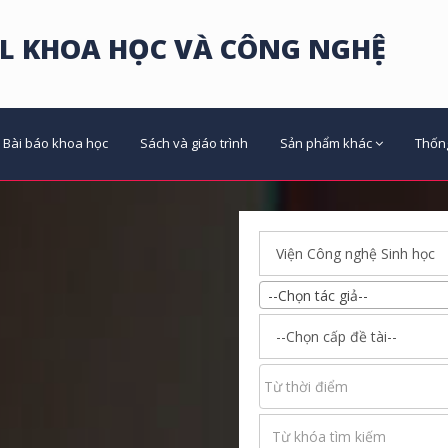
L KHOA HỌC VÀ CÔNG NGHỆ
Bài báo khoa học
Sách và giáo trình
Sản phẩm khác
Thốn
--Chọn tác giả--