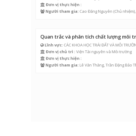
Đơn vị thực hiện :
Người tham gia:
Cao Đăng Nguyên
(Chủ nhiệm)
Quan trắc và phân tích chất lượng môi
Lĩnh vực:
CÁC KHOA HỌC TRÁI ĐẤT VÀ MÔI TRƯỜ
Đơn vị chủ trì :
Viện Tài nguyên và Môi trường
Đơn vị thực hiện :
Người tham gia:
Lê Văn Thăng
,
Trần Đặng Bảo 