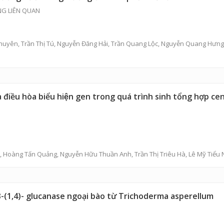
NG LIÊN QUAN
Thuyên
,
Trần Thị Tú
,
Nguyễn Đăng Hải
,
Trần Quang Lộc
,
Nguyễn Quang Hưng
̀ điều hòa biểu hiện gen trong quá trình sinh tổng hợp cen
,
Hoàng Tấn Quảng
,
Nguyễn Hữu Thuần Anh
,
Trần Thị Triêu Hà
, Lê Mỹ Tiểu
β-(1,4)- glucanase ngoại bào từ Trichoderma asperellum