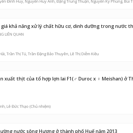
yễn Đình Huy
,
Nguyễn Huy Anh
, Đặng Trung Thuận, Nguyễn Kỳ Phùng,
Bùi T
 giá khả năng xử lý chất hữu cơ, dinh dưỡng trong nước th
NG LIÊN QUAN
Hải
,
Trần Thị Tú
,
Trần Đặng Bảo Thuyên
,
Lê Thị Diễm Kiều
 xuất thịt của tổ hợp lợn lai F1(♂ Duroc x ♀ Meishan) ở 
ịnh
,
Lê Đức Thạo
(Chủ nhiệm)
 trường nước sông Hương ở thành phố Huế năm 2013