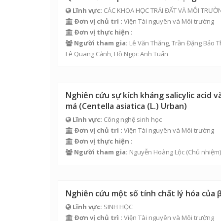
Lĩnh vực:
CÁC KHOA HỌC TRÁI ĐẤT VÀ MÔI TRƯỜ
Đơn vị chủ trì :
Viện Tài nguyên và Môi trường
Đơn vị thực hiện :
Người tham gia:
Lê Văn Thăng
,
Trần Đặng Bảo 
Lê Quang Cảnh
,
Hồ Ngọc Anh Tuấn
Nghiên cứu sự kích kháng salicylic acid va
má (Centella asiatica (L.) Urban)
Lĩnh vực:
Công nghệ sinh học
Đơn vị chủ trì :
Viện Tài nguyên và Môi trường
Đơn vị thực hiện :
Người tham gia:
Nguyễn Hoàng Lộc
(Chủ nhiệm)
Nghiên cứu một số tính chất lý hóa của 
Lĩnh vực:
SINH HỌC
Đơn vị chủ trì :
Viện Tài nguyên và Môi trường