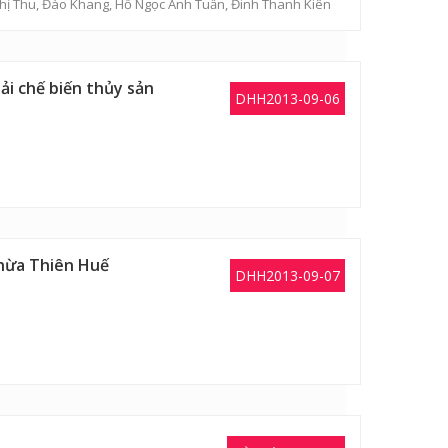
hị Thu
, Đào Khang,
Hồ Ngọc Anh Tuấn
,
Đinh Thanh Kiên
ải chế biến thủy sản
DHH2013-09-06
Thừa Thiên Huế
DHH2013-09-07