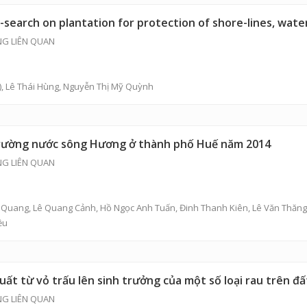
re-search on plantation for protection of shore-lines, wa
NG LIÊN QUAN
),
Lê Thái Hùng
, Nguyễn Thị Mỹ Quỳnh
 trường nước sông Hương ở thành phố Huế năm 2014
NG LIÊN QUAN
u Quang
,
Lê Quang Cảnh
,
Hồ Ngọc Anh Tuấn
,
Đinh Thanh Kiên
,
Lê Văn Thăng
ều
ất từ vỏ trấu lên sinh trưởng của một số loại rau trên đ
NG LIÊN QUAN