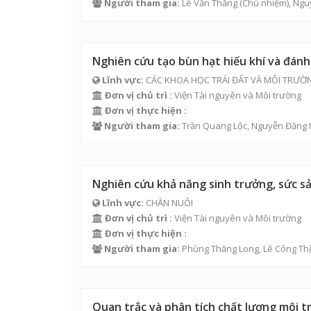
Người tham gia:
Lê Văn Thăng
(Chủ nhiệm),
Ngu
Nghiên cứu tạo bùn hạt hiếu khí và đánh
Lĩnh vực:
CÁC KHOA HỌC TRÁI ĐẤT VÀ MÔI TRƯỜ
Đơn vị chủ trì :
Viện Tài nguyên và Môi trường
Đơn vị thực hiện :
Người tham gia:
Trần Quang Lộc
,
Nguyễn Đăng 
Nghiên cứu khả năng sinh trưởng, sức sản
Lĩnh vực:
CHĂN NUÔI
Đơn vị chủ trì :
Viện Tài nguyên và Môi trường
Đơn vị thực hiện :
Người tham gia:
Phùng Thăng Long
,
Lê Công Th
Quan trắc và phân tích chất lượng môi