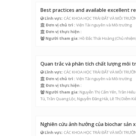
Best practices and available excellent 
Lĩnh vực:
CÁC KHOA HỌC TRÁI ĐẤT VÀ MÔI TRƯỜ
Đơn vị chủ trì :
Viện Tài nguyên và Môi trường
Đơn vị thực hiện :
Người tham gia:
Hồ Đắc Thái Hoàng
(Chủ nhiệm
Quan trắc và phân tích chất lượng môi
Lĩnh vực:
CÁC KHOA HỌC TRÁI ĐẤT VÀ MÔI TRƯỜ
Đơn vị chủ trì :
Viện Tài nguyên và Môi trường
Đơn vị thực hiện :
Người tham gia:
Nguyễn Thị Cẩm Yến
,
Trần Hiế
Tú
,
Trần Quang Lộc
,
Nguyễn Đăng Hải
,
Lê Thị Diễm Ki
Nghiên cứu ảnh hưởng của biochar sản xu
Lĩnh vực:
CÁC KHOA HỌC TRÁI ĐẤT VÀ MÔI TRƯỜ