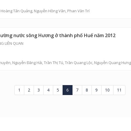
,
Hoàng Tấn Quảng
, Nguyễn Hồng Vân, Phan Văn Trí
 trường nước sông Hương ở thành phố Huế năm 2012
NG LIÊN QUAN
Thuyên
,
Nguyễn Đăng Hải
,
Trần Thị Tú
,
Trần Quang Lộc
,
Nguyễn Quang Hưng
1
2
3
4
5
6
7
8
9
10
11