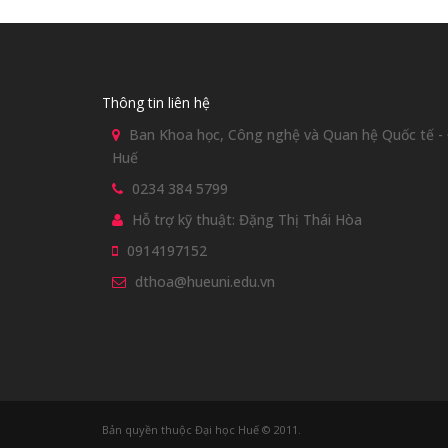
Thông tin liên hệ
Ban Khoa học, Công nghệ và Quan hệ Quốc tế - Đ
Huế
0234 384 5799
Hỗ trợ kỹ thuật: Đặng Thị Thái Hòa
0914197152
dthoa@hueuni.edu.vn
Bản quyền thuộc Đại học Huế © 2011.