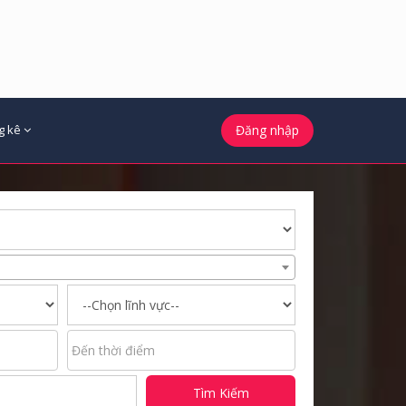
g kê
Đăng nhập
Tìm Kiếm