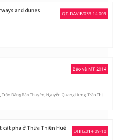
terways and dunes
QT-DAVIE/033 14 009
Bảo vệ MT 2014
,
Trần Đặng Bảo Thuyên
,
Nguyễn Quang Hưng
,
Trần Thị
ất cát pha ở Thừa Thiên Huế
DHH2014-09-10