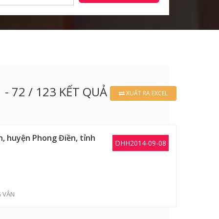
 - 72 / 123 KẾT QUẢ
XUẤT RA EXCEL
n, huyện Phong Điền, tỉnh
DHH2014-09-08
G VÂN