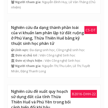
Người tham gia:
Nguyễn Đình Huy
,
Lê Văn Thăng
(Chủ
nhiệm)
Nghiên cứu đa dạng thành phần loài
CS-DT
của vi khuẩn lam phân lập từ đất ruộng
ở Phú Vang, Thừa Thiên Huế bằng kỹ
thuật sinh học phân tử
Lĩnh vực:
Đa dạng sinh học, Công nghệ sinh học
Đơn vị chủ trì :
Viện Công nghệ Sinh học
Đơn vị thực hiện :
Viện Công nghệ Sinh học
Người tham gia:
Nguyễn Thị Thu Liên
,
Lê Thị Tuyết
Nhân
,
Đặng Thanh Long
Nghiên cứu đề xuất quy hoạch
B2016-DHH-22
sử dụng đất của tỉnh Thừa
Thiên Huế và Phú Yên trong bối
cảnh biến đổi khí hậu