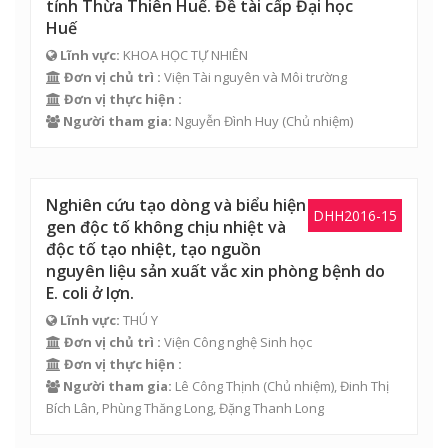
tỉnh Thừa Thiên Huế. Đề tài cấp Đại học
Huế
Lĩnh vực:
KHOA HỌC TỰ NHIÊN
Đơn vị chủ trì :
Viện Tài nguyên và Môi trường
Đơn vị thực hiện :
Người tham gia:
Nguyễn Đình Huy
(Chủ nhiệm)
Nghiên cứu tạo dòng và biểu hiện
DHH2016-15
gen độc tố không chịu nhiệt và
độc tố tạo nhiệt, tạo nguồn
nguyên liệu sản xuất vắc xin phòng bệnh do
E. coli ở lợn.
Lĩnh vực:
THÚ Y
Đơn vị chủ trì :
Viện Công nghệ Sinh học
Đơn vị thực hiện :
Người tham gia:
Lê Công Thịnh
(Chủ nhiệm),
Đinh Thị
Bích Lân
,
Phùng Thăng Long
,
Đặng Thanh Long