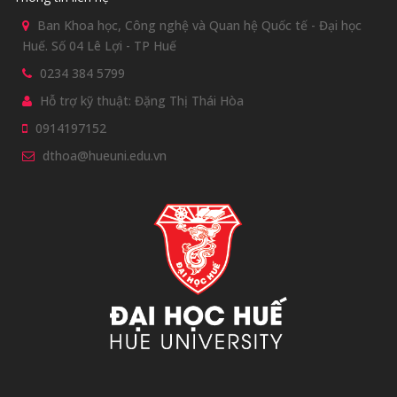
Ban Khoa học, Công nghệ và Quan hệ Quốc tế - Đại học
Huế. Số 04 Lê Lợi - TP Huế
0234 384 5799
Hỗ trợ kỹ thuật: Đặng Thị Thái Hòa
0914197152
dthoa@hueuni.edu.vn