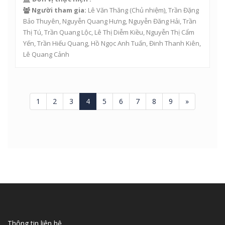
Người tham gia:
Lê Văn Thăng
(Chủ nhiệm),
Trần Đặng
Bảo Thuyên
,
Nguyễn Quang Hưng
,
Nguyễn Đăng Hải
,
Trần
Thị Tú
,
Trần Quang Lộc
,
Lê Thị Diễm Kiều
,
Nguyễn Thị Cẩm
Yến
,
Trần Hiếu Quang
,
Hồ Ngọc Anh Tuấn
,
Đinh Thanh Kiên
,
Lê Quang Cảnh
1
2
3
4
5
6
7
8
9
»
Thông tin liên hệ