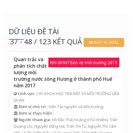
DỮ LIỆU ĐỀ TÀI
37 - 48 / 123 KẾT QUẢ
XUẤT RA EXCEL
Quan trắc và
NN-BVMTBảo vệ môi trường 2017.
phân tích chất
lượng môi
trường nước sông Hương ở thành phố Huế
năm 2017
Lĩnh vực:
CÁC KHOA HỌC TRÁI ĐẤT VÀ MÔI TRƯỜNG LIÊN
QUAN
Đơn vị chủ trì :
Viện Tài nguyên và Môi trường
Đơn vị thực hiện :
Người tham gia:
Hồ Đắc Thái Hoàng
(Chủ nhiệm),
Trần
Quang Lộc
,
Nguyễn Đăng Hải
,
Trần Thị Tú
,
Nguyễn Thị Cẩm
Yến
,
Lê Thị Diễm Kiều
,
Lê Quang Cảnh
,
Trần Hiếu Quang
,