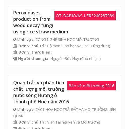
Peroxidases
QT-DABIO/AS-I-FR3240287089
production from
wood decay fungi
using rice straw medium
Lĩnh vực:
CÔNG NGHỆ SINH HỌC MÔI TRƯỜNG
Đơn vị chủ trì :
Bộ môn Sinh học và CNSH ứng dụng
Đơn vị thực hiện :
Người tham gia:
Nguyễn Đức Huy
(Chủ nhiệm)
Quan trắc và phân tích
Bảo vệ môi trường 2016
chất lượng môi trường
nước sông Hương ở
thành phố Huế năm 2016
Lĩnh vực:
CÁC KHOA HỌC TRÁI ĐẤT VÀ MÔI TRƯỜNG LIÊN
QUAN
Đơn vị chủ trì :
Viện Tài nguyên và Môi trường
Đơn vị thực hiện :