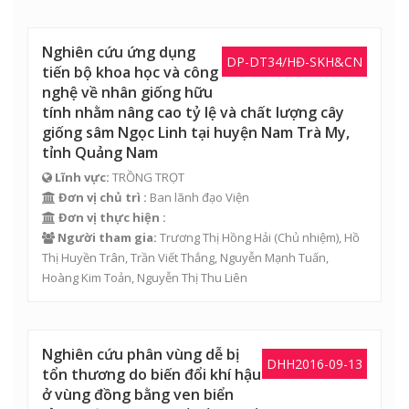
Nghiên cứu ứng dụng
DP-DT34/HĐ-SKH&CN
tiến bộ khoa học và công
nghệ về nhân giống hữu
tính nhằm nâng cao tỷ lệ và chất lượng cây
giống sâm Ngọc Linh tại huyện Nam Trà My,
tỉnh Quảng Nam
Lĩnh vực:
TRỒNG TRỌT
Đơn vị chủ trì :
Ban lãnh đạo Viện
Đơn vị thực hiện :
Người tham gia:
Trương Thị Hồng Hải
(Chủ nhiệm), Hồ
Thị Huyền Trân, Trần Viết Thắng, Nguyễn Mạnh Tuấn,
Hoàng Kim Toản
,
Nguyễn Thị Thu Liên
Nghiên cứu phân vùng dễ bị
DHH2016-09-13
tổn thương do biến đổi khí hậu
ở vùng đồng bằng ven biển