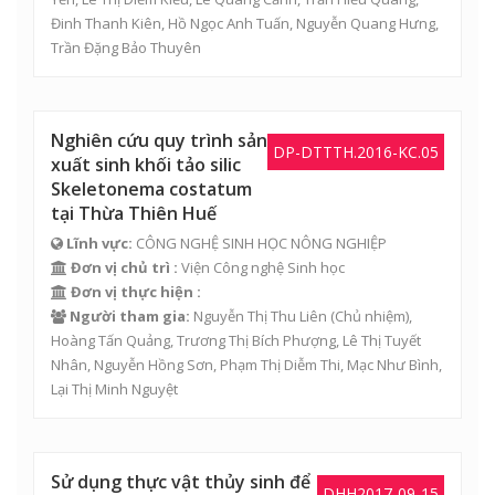
Đinh Thanh Kiên
,
Hồ Ngọc Anh Tuấn
,
Nguyễn Quang Hưng
,
Trần Đặng Bảo Thuyên
Nghiên cứu quy trình sản
DP-DTTTH.2016-KC.05
xuất sinh khối tảo silic
Skeletonema costatum
tại Thừa Thiên Huế
Lĩnh vực:
CÔNG NGHỆ SINH HỌC NÔNG NGHIỆP
Đơn vị chủ trì :
Viện Công nghệ Sinh học
Đơn vị thực hiện :
Người tham gia:
Nguyễn Thị Thu Liên
(Chủ nhiệm),
Hoàng Tấn Quảng
,
Trương Thị Bích Phượng
,
Lê Thị Tuyết
Nhân
, Nguyễn Hồng Sơn, Phạm Thị Diễm Thi,
Mạc Như Bình
,
Lại Thị Minh Nguyệt
Sử dụng thực vật thủy sinh để
DHH2017-09-15