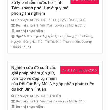
xử lý ô nhiễm nước hồ Tịnh
Tâm, thành phố Huế ở quy mô
phòng thí nghiệm
Lĩnh vực:
KHOA HỌC KỸ THUẬT VÀ CÔNG NGHỆ
Đơn vị chủ trì :
Viện Tài nguyên và Môi trường
Đơn vị thực hiện :
Người tham gia:
Nguyễn Quang Hưng
(Chủ nhiệm),
Nguyễn Đăng Hải
,
Trần Thị Tú
,
Đinh Thanh Kiên
,
Dương
Thành Chung
Nghiên cứu đề xuất các
DP-DTĐT-05-09-2016.
giải pháp nhằm gìn giữ,
tôn tạo vẻ đẹp tự nhiên
của Đồi Cát Bay Mũi Né góp phần phát triển
du lịch Bình Thuận
Lĩnh vực:
KHOA HỌC TỰ NHIÊN
Đơn vị chủ trì :
Viện Tài nguyên và Môi trường
Đơn vị thực hiện :