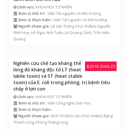
Lĩnh vực:
KHOA HỌC TỰ NHIÊN
Đơn vị chủ trì :
Viện Tài nguyên và Môi trường
Đơn vị thực hiện :
Viện Tài nguyên và Môi trường
Người tham gia:
Lê Văn Thăng
(Chủ nhiệm),
Nguyễn
Đình Huy
,
Hồ Ngọc Anh Tuấn
,
Lê Quang Cảnh
,
Trần Hiếu
Quang
Nghiên cứu chế tạo kháng thể
B2016-DHH-25
lòng đỏ kháng độc tố LT (heat
labile toxin) và ST (heat stable
toxin) của E. coli trong phòng, trị bệnh tiêu
chảy ở lợn con
Lĩnh vực:
KHOA HỌC TỰ NHIÊN
Đơn vị chủ trì :
Viện Công nghệ Sinh học
Đơn vị thực hiện :
Người tham gia:
Đinh Thị Bích Lân
(Chủ nhiệm),
Đặng
Thanh Long
,
Phùng Thăng Long