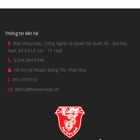
Thông tin liên hệ
Ban Khoa học, Công nghệ và Quan hệ Quốc tế - Đại học
Huế. Số 04 Lê Lợi - TP Huế
0234 384 5799
Hỗ trợ kỹ thuật: Đặng Thị Thái Hòa
0914197152
dthoa@hueuni.edu.vn