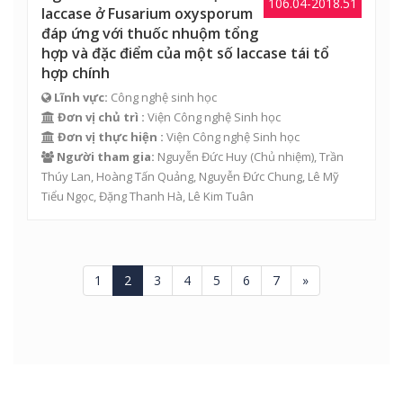
106.04-2018.51
laccase ở Fusarium oxysporum
đáp ứng với thuốc nhuộm tổng
hợp và đặc điểm của một số laccase tái tổ
hợp chính
Lĩnh vực:
Công nghệ sinh học
Đơn vị chủ trì :
Viện Công nghệ Sinh học
Đơn vị thực hiện :
Viện Công nghệ Sinh học
Người tham gia:
Nguyễn Đức Huy
(Chủ nhiệm),
Trần
Thúy Lan
,
Hoàng Tấn Quảng
,
Nguyễn Đức Chung
,
Lê Mỹ
Tiểu Ngọc
, Đặng Thanh Hà, Lê Kim Tuân
1
2
3
4
5
6
7
»