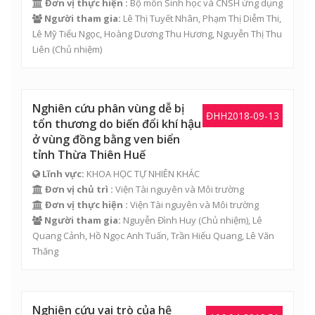
Đơn vị thực hiện :
Bộ môn Sinh học và CNSH ứng dụng
Người tham gia:
Lê Thị Tuyết Nhân
,
Phạm Thị Diễm Thi
,
Lê Mỹ Tiểu Ngọc
,
Hoàng Dương Thu Hương
,
Nguyễn Thị Thu
Liên
(Chủ nhiệm)
Nghiên cứu phân vùng dễ bị
ĐHH2018-09-13
tổn thương do biến đổi khí hậu
ở vùng đồng bằng ven biển
tỉnh Thừa Thiên Huế
Lĩnh vực:
KHOA HỌC TỰ NHIÊN KHÁC
Đơn vị chủ trì :
Viện Tài nguyên và Môi trường
Đơn vị thực hiện :
Viện Tài nguyên và Môi trường
Người tham gia:
Nguyễn Đình Huy
(Chủ nhiệm),
Lê
Quang Cảnh
,
Hồ Ngọc Anh Tuấn
,
Trần Hiếu Quang
,
Lê Văn
Thăng
Nghiên cứu vai trò của hệ