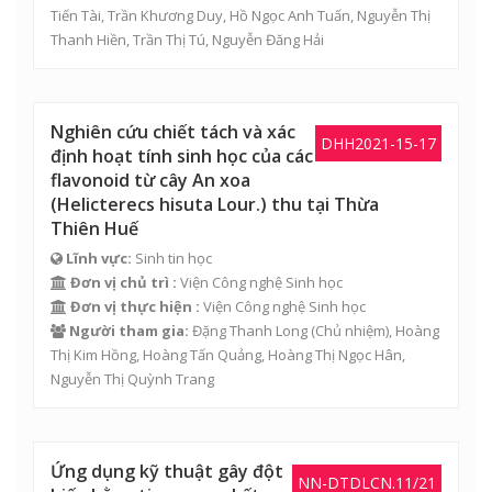
Tiến Tài
, Trần Khương Duy,
Hồ Ngọc Anh Tuấn
, Nguyễn Thị
Thanh Hiền,
Trần Thị Tú
,
Nguyễn Đăng Hải
Nghiên cứu chiết tách và xác
DHH2021-15-17
định hoạt tính sinh học của các
flavonoid từ cây An xoa
(Helicterecs hisuta Lour.) thu tại Thừa
Thiên Huế
Lĩnh vực:
Sinh tin học
Đơn vị chủ trì :
Viện Công nghệ Sinh học
Đơn vị thực hiện :
Viện Công nghệ Sinh học
Người tham gia:
Đặng Thanh Long
(Chủ nhiệm),
Hoàng
Thị Kim Hồng
,
Hoàng Tấn Quảng
,
Hoàng Thị Ngọc Hân
,
Nguyễn Thị Quỳnh Trang
Ứng dụng kỹ thuật gây đột
NN-DTDLCN.11/21