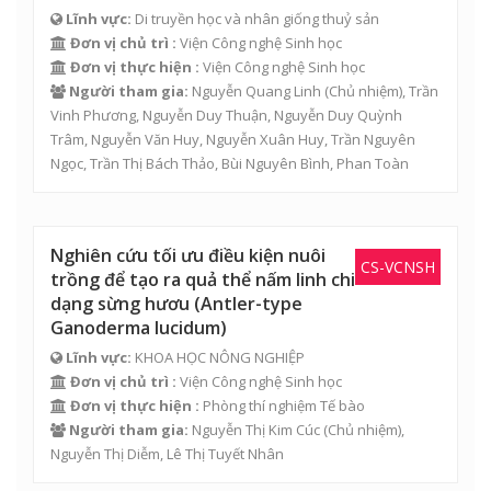
Lĩnh vực:
Di truyền học và nhân giống thuỷ sản
Đơn vị chủ trì :
Viện Công nghệ Sinh học
Đơn vị thực hiện :
Viện Công nghệ Sinh học
Người tham gia:
Nguyễn Quang Linh
(Chủ nhiệm),
Trần
Vinh Phương
,
Nguyễn Duy Thuận
,
Nguyễn Duy Quỳnh
Trâm
,
Nguyễn Văn Huy
,
Nguyễn Xuân Huy
,
Trần Nguyên
Ngọc
,
Trần Thị Bách Thảo
, Bùi Nguyên Bình, Phan Toàn
Nghiên cứu tối ưu điều kiện nuôi
CS-VCNSH
trồng để tạo ra quả thể nấm linh chi
dạng sừng hươu (Antler-type
Ganoderma lucidum)
Lĩnh vực:
KHOA HỌC NÔNG NGHIỆP
Đơn vị chủ trì :
Viện Công nghệ Sinh học
Đơn vị thực hiện :
Phòng thí nghiệm Tế bào
Người tham gia:
Nguyễn Thị Kim Cúc
(Chủ nhiệm),
Nguyễn Thị Diễm
,
Lê Thị Tuyết Nhân