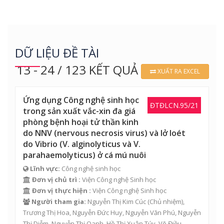
DỮ LIỆU ĐỀ TÀI
13 - 24 / 123 KẾT QUẢ
XUẤT RA EXCEL
Ứng dụng Công nghệ sinh học
ĐTĐLCN.95/21
trong sản xuất vắc-xin đa giá
phòng bệnh hoại tử thần kinh
do NNV (nervous necrosis virus) và lở loét
do Vibrio (V. alginolyticus và V.
parahaemolyticus) ở cá mú nuôi
Lĩnh vực:
Công nghệ sinh học
Đơn vị chủ trì :
Viện Công nghệ Sinh học
Đơn vị thực hiện :
Viện Công nghệ Sinh học
Người tham gia:
Nguyễn Thị Kim Cúc
(Chủ nhiệm),
Trương Thị Hoa
,
Nguyễn Đức Huy
,
Nguyễn Văn Phú
,
Nguyễn
Thị Diễm
,
Nguyễn Thị Oanh
,
Hồ Thị Xuân Túy
,
Võ Điều
,