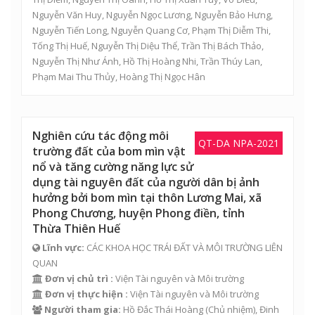
Nguyễn Văn Huy
,
Nguyễn Ngọc Lương
,
Nguyễn Bảo Hưng
,
Nguyễn Tiến Long
,
Nguyễn Quang Cơ
,
Phạm Thị Diễm Thi
,
Tống Thị Huế
,
Nguyễn Thị Diệu Thể
,
Trần Thị Bách Thảo
,
Nguyễn Thị Như Ánh
,
Hồ Thị Hoàng Nhi
,
Trần Thúy Lan
,
Phạm Mai Thu Thủy
,
Hoàng Thị Ngọc Hân
Nghiên cứu tác động môi
QT-DA NPA-2021
trường đất của bom mìn vật
nổ và tăng cường năng lực sử
dụng tài nguyên đất của người dân bị ảnh
hưởng bởi bom mìn tại thôn Lương Mai, xã
Phong Chương, huyện Phong điền, tỉnh
Thừa Thiên Huế
Lĩnh vực:
CÁC KHOA HỌC TRÁI ĐẤT VÀ MÔI TRƯỜNG LIÊN
QUAN
Đơn vị chủ trì :
Viện Tài nguyên và Môi trường
Đơn vị thực hiện :
Viện Tài nguyên và Môi trường
Người tham gia:
Hồ Đắc Thái Hoàng
(Chủ nhiệm),
Đinh