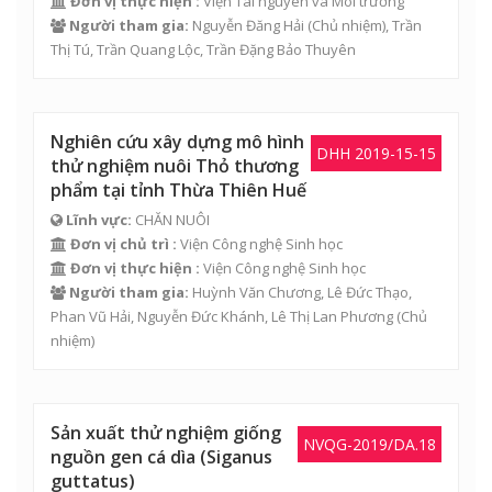
Đơn vị thực hiện :
Viện Tài nguyên và Môi trường
Người tham gia:
Nguyễn Đăng Hải
(Chủ nhiệm),
Trần
Thị Tú
,
Trần Quang Lộc
,
Trần Đặng Bảo Thuyên
Nghiên cứu xây dựng mô hình
DHH 2019-15-15
thử nghiệm nuôi Thỏ thương
phẩm tại tỉnh Thừa Thiên Huế
Lĩnh vực:
CHĂN NUÔI
Đơn vị chủ trì :
Viện Công nghệ Sinh học
Đơn vị thực hiện :
Viện Công nghệ Sinh học
Người tham gia:
Huỳnh Văn Chương
,
Lê Đức Thạo
,
Phan Vũ Hải
,
Nguyễn Đức Khánh
,
Lê Thị Lan Phương
(Chủ
nhiệm)
Sản xuất thử nghiệm giống
NVQG-2019/DA.18
nguồn gen cá dìa (Siganus
guttatus)