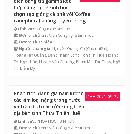
biến bằng tia gamma kết
hợp công nghệ sinh học
chọn tạo giống cà phê vối(Coffea
canephora) kháng tuyến trùng
Lĩnh vực:
Công nghệ sinh học
Đơn vị chủ trì :
Viện Công nghệ Sinh học
Đơn vị thực hiện :
Người tham gia:
Nguyễn Quang Cơ
(Chủ nhiệm),
Hoàng Tấn Quảng
,
Đặng Thanh Long
,
Tống Thị Huế
,
Hoàng
Thị Ngọc Hân
,
Huỳnh Văn Chương
,
Phạm Mai Thu Thủy
, Ngô
Thị Diễm My
Phân tích, đánh giá hàm lượng
DHH 2021-09-22
các kim loại nặng trong nước
và trầm tích các cửa sông trên
địa bàn tỉnh Thừa Thiên Huế
Lĩnh vực:
KHOA HỌC TỰ NHIÊN
Đơn vị chủ trì :
Viện Công nghệ Sinh học