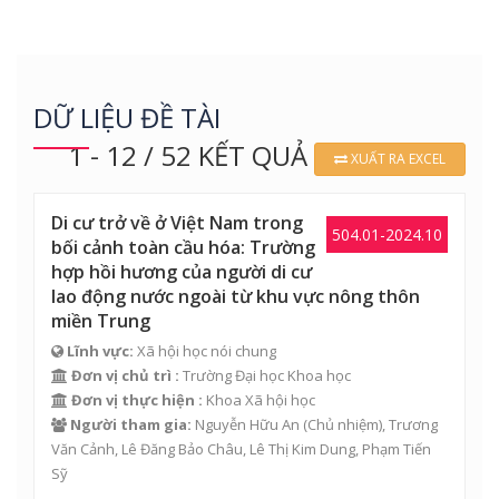
DỮ LIỆU ĐỀ TÀI
1 - 12 / 52 KẾT QUẢ
XUẤT RA EXCEL
Di cư trở về ở Việt Nam trong
504.01-2024.10
bối cảnh toàn cầu hóa: Trường
hợp hồi hương của người di cư
lao động nước ngoài từ khu vực nông thôn
miền Trung
Lĩnh vực:
Xã hội học nói chung
Đơn vị chủ trì :
Trường Đại học Khoa học
Đơn vị thực hiện :
Khoa Xã hội học
Người tham gia:
Nguyễn Hữu An
(Chủ nhiệm), Trương
Văn Cảnh,
Lê Đăng Bảo Châu
,
Lê Thị Kim Dung
,
Phạm Tiến
Sỹ