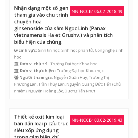
Nhận dạng một số gen
NN-NCCB106.02-2018.49
tham gia vào chu trình
chuyển hóa
ginsenoside của sâm Ngọc Linh (Panax
vietnamensis Ha et Grushv.) và phân tích
biểu hiện của chúng.
Lĩnh vực:
Sinh tin học, Sinh học phân tử, Công nghệ sinh
học
Đơn vị chủ trì :
Trường Đại học Khoa học
Đơn vị thực hiện :
Trường Đại học Khoa học
Người tham gia:
Nguyễn Xuân Huy
,
Trương Thị
Phương Lan
,
Trần Thúy Lan
,
Nguyễn Quang Đức Tiến
(Chủ
nhiệm),
Nguyễn Hoàng Lộc
, Dương Tấn Nhựt
Thiết kế oxit kim loại
NN-NCCB103.02-2019.43
bán dẫn loại p cấu trúc
siêu xốp ứng dụng
trong cảm biến khí