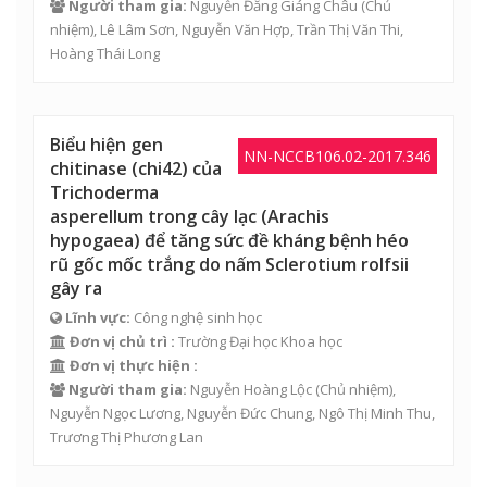
Người tham gia:
Nguyễn Đăng Giáng Châu
(Chủ
nhiệm),
Lê Lâm Sơn
,
Nguyễn Văn Hợp
,
Trần Thị Văn Thi
,
Hoàng Thái Long
Biểu hiện gen
NN-NCCB106.02-2017.346
chitinase (chi42) của
Trichoderma
asperellum trong cây lạc (Arachis
hypogaea) để tăng sức đề kháng bệnh héo
rũ gốc mốc trắng do nấm Sclerotium rolfsii
gây ra
Lĩnh vực:
Công nghệ sinh học
Đơn vị chủ trì :
Trường Đại học Khoa học
Đơn vị thực hiện :
Người tham gia:
Nguyễn Hoàng Lộc
(Chủ nhiệm),
Nguyễn Ngọc Lương
,
Nguyễn Đức Chung
,
Ngô Thị Minh Thu
,
Trương Thị Phương Lan