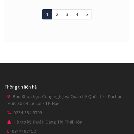
1
2
3
4
5
Thông tin liên hệ
Ban Khoa học, Công nghệ và Quan hệ Quốc tế - Đại học
Huế. Số 04 Lê Lợi - TP Huế
0234 384 5799
Hỗ trợ kỹ thuật: Đặng Thị Thái Hòa
0914197152