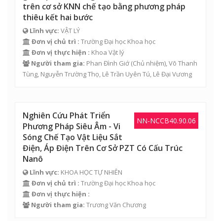
trên cơ sở KNN chế tạo bằng phương pháp
thiêu kết hai bước
Lĩnh vực:
VẬT LÝ
Đơn vị chủ trì :
Trường Đại học Khoa học
Đơn vị thực hiện :
Khoa Vật lý
Người tham gia:
Phan Đình Giớ
(Chủ nhiệm),
Võ Thanh
Tùng
,
Nguyễn Trường Thọ
,
Lê Trần Uyên Tú
, Lê Đại Vương
Nghiên Cứu Phát Triển
NN-NCCB40.90.06
Phương Pháp Siêu Âm - Vi
Sóng Chế Tạo Vật Liệu Sắt
Điện, Áp Điện Trên Cơ Sở PZT Có Cấu Trúc
Nanô
Lĩnh vực:
KHOA HỌC TỰ NHIÊN
Đơn vị chủ trì :
Trường Đại học Khoa học
Đơn vị thực hiện :
Người tham gia:
Trương Văn Chương