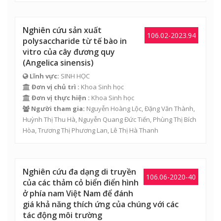
Nghiên cứu sản xuất
106.02-2023.94
polysaccharide từ tế bào in
vitro của cây đương quy
(Angelica sinensis)
Lĩnh vực:
SINH HỌC
Đơn vị chủ trì :
Khoa Sinh học
Đơn vị thực hiện :
Khoa Sinh học
Người tham gia:
Nguyễn Hoàng Lộc
, Đặng Văn Thành,
Huỳnh Thị Thu Hà,
Nguyễn Quang Đức Tiến
,
Phùng Thị Bích
Hòa
,
Trương Thị Phương Lan
,
Lê Thị Hà Thanh
Nghiên cứu đa dạng di truyền
106.06-2020-40
của các thảm cỏ biển điển hình
ở phía nam Việt Nam để đánh
giá khả năng thích ứng của chúng với các
tác động môi trường