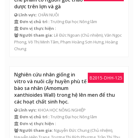
dược trên lợn và gà
Lĩnh vực:
CHĂN NUÔI
Đơn vị chủ trì :
Trường Đại học Nông lâm
Đơn vị thực hiện :
Người tham gia:
Lê Đức Ngoan
(Chủ nhiệm),
Văn Ngọc
Phong
,
Võ Thị Minh Tâm
,
Phạm Hoàng Sơn Hưng
,
Hoàng
Chung
Nghiên cứu nhân giống in
B2015-DHH-125
vitro và nuôi cấy huyền phù tế
bào sa nhân (Amomum
xanthioides Wall) trong hệ lên men để thu
các hoạt chất sinh học.
Lĩnh vực:
KHOA HỌC NÔNG NGHIỆP
Đơn vị chủ trì :
Trường Đại học Nông lâm
Đơn vị thực hiện :
Người tham gia:
Nguyễn Đức Chung
(Chủ nhiệm),
Nguyễn Hiền Trang
,
Trương Thị Bích Phượng
,
Trần Thị Thu