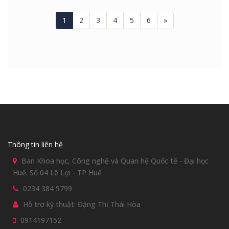
1
2
3
4
5
6
»
Thông tin liên hệ
Ban Khoa học, Công nghệ và Quan hệ Quốc tế - Đại học
Huế. Số 04 Lê Lợi - TP Huế
0234 384 5799
Hỗ trợ kỹ thuật: Đặng Thị Thái Hòa
0914197152