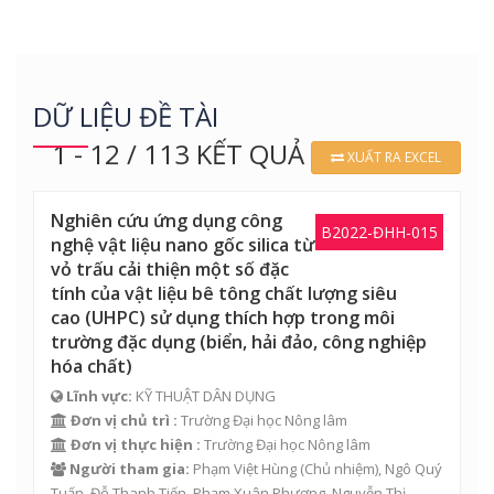
DỮ LIỆU ĐỀ TÀI
1 - 12 / 113 KẾT QUẢ
XUẤT RA EXCEL
Nghiên cứu ứng dụng công
B2022-ĐHH-015
nghệ vật liệu nano gốc silica từ
vỏ trấu cải thiện một số đặc
tính của vật liệu bê tông chất lượng siêu
cao (UHPC) sử dụng thích hợp trong môi
trường đặc dụng (biển, hải đảo, công nghiệp
hóa chất)
Lĩnh vực:
KỸ THUẬT DÂN DỤNG
Đơn vị chủ trì :
Trường Đại học Nông lâm
Đơn vị thực hiện :
Trường Đại học Nông lâm
Người tham gia:
Phạm Việt Hùng
(Chủ nhiệm),
Ngô Quý
Tuấn
,
Đỗ Thanh Tiến
,
Phạm Xuân Phương
,
Nguyễn Thị