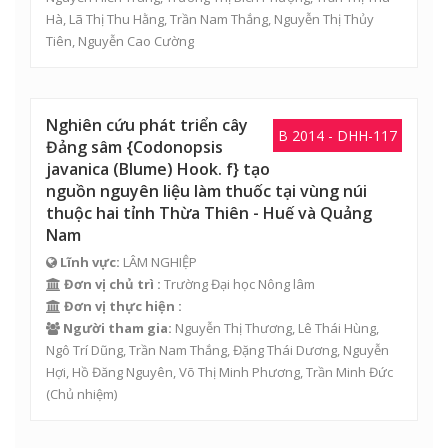
Hà
,
Lã Thị Thu Hằng
,
Trần Nam Thắng
,
Nguyễn Thị Thủy
Tiên
,
Nguyễn Cao Cường
Nghiên cứu phát triển cây
B 2014 - DHH-117
Đảng sâm {Codonopsis
javanica (Blume) Hook. f} tạo
nguồn nguyên liệu làm thuốc tại vùng núi
thuộc hai tỉnh Thừa Thiên - Huế và Quảng
Nam
Lĩnh vực:
LÂM NGHIỆP
Đơn vị chủ trì :
Trường Đại học Nông lâm
Đơn vị thực hiện :
Người tham gia:
Nguyễn Thị Thương
,
Lê Thái Hùng
,
Ngô Trí Dũng
,
Trần Nam Thắng
,
Đặng Thái Dương
,
Nguyễn
Hợi
, Hồ Đăng Nguyên,
Võ Thị Minh Phương
,
Trần Minh Đức
(Chủ nhiệm)