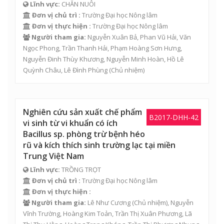
Lĩnh vực:
CHĂN NUÔI
Đơn vị chủ trì :
Trường Đại học Nông lâm
Đơn vị thực hiện :
Trường Đại học Nông lâm
Người tham gia:
Nguyễn Xuân Bả
,
Phan Vũ Hải
,
Văn
Ngọc Phong
,
Trần Thanh Hải
,
Phạm Hoàng Sơn Hưng
,
Nguyễn Đinh Thùy Khương
,
Nguyễn Minh Hoàn
,
Hồ Lê
Quỳnh Châu
,
Lê Đình Phùng
(Chủ nhiệm)
Nghiên cứu sản xuất chế phẩm
B2017-DHH-42
vi sinh từ vi khuẩn có ích
Bacillus sp. phòng trừ bệnh héo
rũ và kích thích sinh trường lạc tại miền
Trung Việt Nam
Lĩnh vực:
TRỒNG TRỌT
Đơn vị chủ trì :
Trường Đại học Nông lâm
Đơn vị thực hiện :
Người tham gia:
Lê Như Cương
(Chủ nhiệm),
Nguyễn
Vĩnh Trường
,
Hoàng Kim Toản
,
Trần Thị Xuân Phương
,
Lã