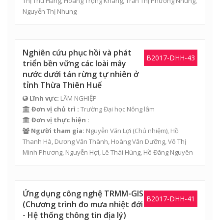
Thị Thu Hằng
, Hoàng Trọng Kháng,
Trần Thị Phương Nhung
,
Nguyễn Thị Nhung
Nghiên cứu phục hồi và phát
B2017-DHH-43
triển bền vững các loài mây
nước dưới tán rừng tự nhiên ở
tỉnh Thừa Thiên Huế
Lĩnh vực:
LÂM NGHIỆP
Đơn vị chủ trì :
Trường Đại học Nông lâm
Đơn vị thực hiện :
Người tham gia:
Nguyễn Văn Lợi
(Chủ nhiệm),
Hồ
Thanh Hà
,
Dương Văn Thành
,
Hoàng Văn Dưỡng
,
Võ Thị
Minh Phương
,
Nguyễn Hợi
,
Lê Thái Hùng
, Hồ Đăng Nguyên
Ứng dụng công nghệ TRMM-GIS
B2017-DHH-41
(Chương trình đo mưa nhiệt đới
- Hệ thống thông tin địa lý)