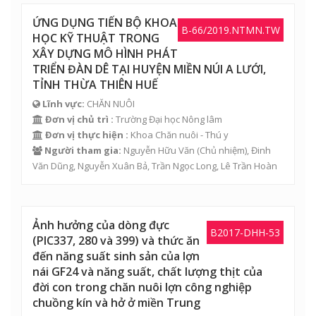
ỨNG DỤNG TIẾN BỘ KHOA
B-66/2019.NTMN.TW
HỌC KỸ THUẬT TRONG
XÂY DỰNG MÔ HÌNH PHÁT
TRIỂN ĐÀN DÊ TẠI HUYỆN MIỀN NÚI A LƯỚI,
TỈNH THỪA THIÊN HUẾ
Lĩnh vực:
CHĂN NUÔI
Đơn vị chủ trì :
Trường Đại học Nông lâm
Đơn vị thực hiện :
Khoa Chăn nuôi - Thú y
Người tham gia:
Nguyễn Hữu Văn
(Chủ nhiệm),
Đinh
Văn Dũng
,
Nguyễn Xuân Bả
,
Trần Ngọc Long
,
Lê Trần Hoàn
Ảnh hưởng của dòng đực
B2017-DHH-53
(PIC337, 280 và 399) và thức ăn
đến năng suất sinh sản của lợn
nái GF24 và năng suất, chất lượng thịt của
đời con trong chăn nuôi lợn công nghiệp
chuồng kín và hở ở miền Trung