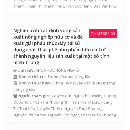
Thanh
,
Phạm Thị Thanh Phúc
,
Trần Đức Hạnh
,
Đào Văn Phú
Nghiên cứu xác định vùng sản
TNMT885.05
xuất nông nghiệp hữu cơ và đề
xuất giải pháp thúc đẩy tái sử
dụng chất thải, phế phụ phẩm hữu cơ trở
thành nguyên liệu sản xuất tại một số tỉnh
miền Trung
Lĩnh vực:
KHOA HỌC NÔNG NGHIỆP
Đơn vị chủ trì :
Trường Đại học Nông lâm
Đơn vị thực hiện :
Khoa Tài nguyên đất và Môi trường
nông nghiệp
Người tham gia:
Nguyễn Hữu Ngữ
(Chủ nhiệm),
Dương
Quốc Nõn
,
Phan Thị Phương Nhi
,
Trần Thanh Đức
,
Hoàng
Thị Thái Hòa
,
Nguyễn Thị Hải
,
Nguyễn Thùy Phương
,
Nguyễn Phúc Khoa
,
Nguyễn Bích Ngọc
,
Phạm Xuân Phương