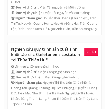
QUAN
Đơn vị chủ trì :
Viện Tài nguyên và Môi trường
Đơn vị thực hiện :
Viện Tài nguyên và Môi trường
Người tham gia:
Hồ Đắc Thái Hoàng
(Chủ nhiệm),
Trần
Thị Tú
,
Nguyễn Quang Hưng
,
Nguyễn Đăng Hải
,
Trần Quang
Lộc
,
Đinh Thanh Kiên
,
Hồ Ngọc Anh Tuấn
, Trần Khương Duy
Nghiên cứu quy trình sản xuất sinh
DP-DT
khối tảo silic Skeletonema costatum
tại Thừa Thiên Huế
Lĩnh vực:
Công nghệ sinh học
Đơn vị chủ trì :
Viện Công nghệ Sinh học
Đơn vị thực hiện :
Viện Công nghệ Sinh học
Người tham gia:
Nguyễn Thị Thu Liên
(Chủ nhiệm),
Hoàng Tấn Quảng, Trương Thị Bích Phượng,
Nguyễn Quang
Đức Tiến
, Mạc Như Bình, Lại Thị Minh Nguyệt, Lê Thị Tuyết
Nhân, Đặng Thanh Long, Phạm Thị Diễm Thi, Trần Thúy Lan;,
Trịnh Hữu Tấn