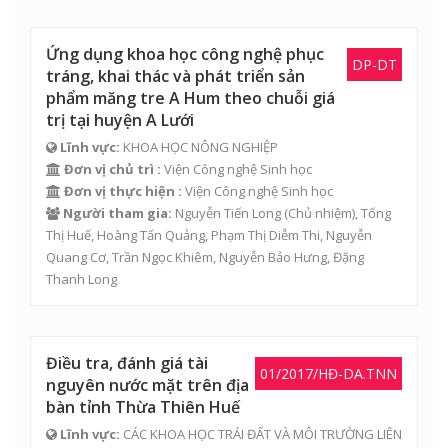
Ứng dụng khoa học công nghệ phục
DP-DT
tráng, khai thác và phát triển sản
phẩm măng tre A Hum theo chuỗi giá
trị tại huyện A Lưới
Lĩnh vực:
KHOA HỌC NÔNG NGHIỆP
Đơn vị chủ trì :
Viện Công nghệ Sinh học
Đơn vị thực hiện :
Viện Công nghệ Sinh học
Người tham gia:
Nguyễn Tiến Long
(Chủ nhiệm),
Tống
Thị Huế
,
Hoàng Tấn Quảng
,
Phạm Thị Diễm Thi
,
Nguyễn
Quang Cơ
,
Trần Ngọc Khiêm
,
Nguyễn Bảo Hưng
,
Đặng
Thanh Long
Điều tra, đánh giá tài
01/2017/HĐ-DA.TNN
nguyên nước mặt trên địa
bàn tỉnh Thừa Thiên Huế
Lĩnh vực:
CÁC KHOA HỌC TRÁI ĐẤT VÀ MÔI TRƯỜNG LIÊN