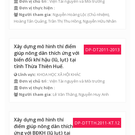
Đơn vị chủ trì :
Viện Tài nguyên và Môi trường
Đơn vị thực hiện :
Người tham gia:
Nguyễn Hoàng Lộc
(Chủ nhiệm),
Hoàng Tấn Quảng
,
Trần Thị Thu Hồng
, Nguyễn Hữu Nhân
Xây dựng mô hình thí điểm
DP-DT2011-2013
giúp nông dân thích ứng với
biến đổi khí hậu (lũ, lụt) tại
tỉnh Thừa Thiên Huế.
Lĩnh vực:
KHOA HỌC XÃ HỘI KHÁC
Đơn vị chủ trì :
Viện Tài nguyên và Môi trường
Đơn vị thực hiện :
Người tham gia:
Lê Văn Thăng
,
Nguyễn Huy Anh
Xây dựng mô hình thí
DP-DTTTH.2011-KT.12
điểm giúp nông dân thích
ứng với BĐKH (lũ lụt) tại