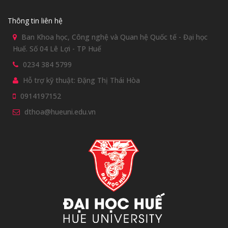
Thông tin liên hệ
Ban Khoa học, Công nghệ và Quan hệ Quốc tế - Đại học
Huế. Số 04 Lê Lợi - TP Huế
0234 384 5799
Hỗ trợ kỹ thuật: Đặng Thị Thái Hòa
0914197152
dthoa@hueuni.edu.vn