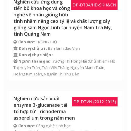
Nghiên cứu ứng dụng
DP-DT34/HĐ-SKH&CN
tiến bộ khoa học và công
nghệ về nhân giống hữu
tính nhằm nâng cao tỷ lệ và chất lượng cây
giống sâm Ngọc Linh tại huyện Nam Trà My,
tỉnh Quảng Nam
Lĩnh vực:
TRỒNG TRỌT
Đơn vị chủ trì :
Ban lãnh đạo Viện
Đơn vị thực hiện :
Người tham gia:
Trương Thị Hồng Hải
(Chủ nhiệm), Hồ
Thị Huyền Trân, Trần Viết Thắng, Nguyễn Mạnh Tuấn,
Hoàng Kim Toản
,
Nguyễn Thị Thu Liên
Nghiên cứu sản xuất
DP-DTVN (2012-2013)
enzyme β-glucanase tái
tổ hợp từ Trichoderma
asperellum trong nấm men
Lĩnh vực:
Công nghệ sinh học