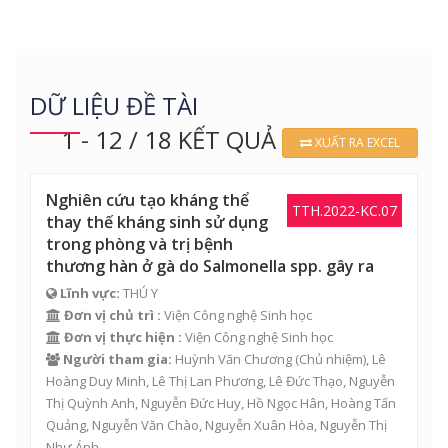
DỮ LIỆU ĐỀ TÀI
1 - 12 / 18 KẾT QUẢ
XUẤT RA EXCEL
Nghiên cứu tạo kháng thể
TTH.2022-KC.07
thay thế kháng sinh sử dụng
trong phòng và trị bệnh
thương hàn ở gà do Salmonella spp. gây ra
Lĩnh vực:
THÚ Y
Đơn vị chủ trì :
Viện Công nghệ Sinh học
Đơn vị thực hiện :
Viện Công nghệ Sinh học
Người tham gia:
Huỳnh Văn Chương
(Chủ nhiệm),
Lê
Hoàng Duy Minh
,
Lê Thị Lan Phương
,
Lê Đức Thạo
,
Nguyễn
Thị Quỳnh Anh
,
Nguyễn Đức Huy
,
Hồ Ngọc Hân
,
Hoàng Tấn
Quảng
,
Nguyễn Văn Chào
,
Nguyễn Xuân Hòa
,
Nguyễn Thị
Như Ánh