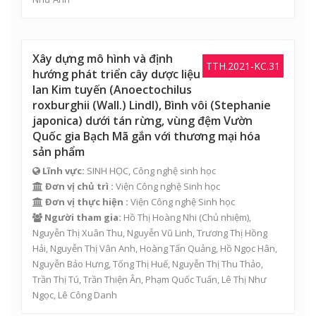
Xây dựng mô hình và định
TTH.2021-KC.31
hướng phát triển cây dược liệu
lan Kim tuyến (Anoectochilus
roxburghii (Wall.) Lindl), Bình vôi (Stephanie
japonica) dưới tán rừng, vùng đệm Vườn
Quốc gia Bạch Mã gắn với thương mại hóa
sản phẩm
Lĩnh vực:
SINH HỌC, Công nghệ sinh học
Đơn vị chủ trì :
Viện Công nghệ Sinh học
Đơn vị thực hiện :
Viện Công nghệ Sinh học
Người tham gia:
Hồ Thị Hoàng Nhi
(Chủ nhiệm),
Nguyễn Thị Xuân Thu
, Nguyễn Vũ Linh,
Trương Thị Hồng
Hải
,
Nguyễn Thị Vân Anh
,
Hoàng Tấn Quảng
,
Hồ Ngọc Hân
,
Nguyễn Bảo Hưng
,
Tống Thị Huế
, Nguyễn Thị Thu Thảo,
Trần Thị Tú
, Trần Thiện Ân, Phạm Quốc Tuấn, Lê Thị Như
Ngọc, Lê Công Danh