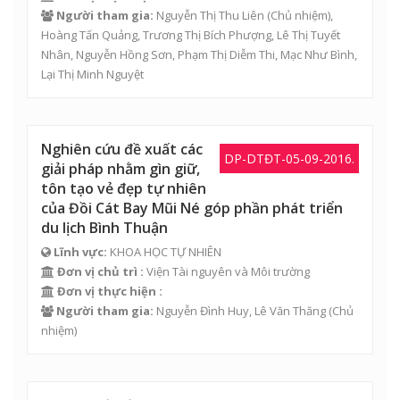
Người tham gia:
Nguyễn Thị Thu Liên
(Chủ nhiệm),
Hoàng Tấn Quảng
,
Trương Thị Bích Phượng
,
Lê Thị Tuyết
Nhân
, Nguyễn Hồng Sơn, Phạm Thị Diễm Thi,
Mạc Như Bình
,
Lại Thị Minh Nguyệt
Nghiên cứu đề xuất các
DP-DTĐT-05-09-2016.
giải pháp nhằm gìn giữ,
tôn tạo vẻ đẹp tự nhiên
của Đồi Cát Bay Mũi Né góp phần phát triển
du lịch Bình Thuận
Lĩnh vực:
KHOA HỌC TỰ NHIÊN
Đơn vị chủ trì :
Viện Tài nguyên và Môi trường
Đơn vị thực hiện :
Người tham gia:
Nguyễn Đình Huy
,
Lê Văn Thăng
(Chủ
nhiệm)