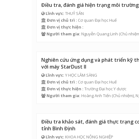
Điều tra, đánh giá hiện trạng môi trườn
Lĩnh vực:
THUỶ SẢN
Đơn vị chủ trì :
Cơ quan Đại học Huế
Đơn vị thực hiện :
Người tham gia:
Nguyễn Quang Linh
(Chủ nhiệm
Nghiên cứu ứng dụng và phát triển kỹ t
với máy StarDust II
Lĩnh vực:
Y HỌC LÂM SÀNG
Đơn vị chủ trì :
Cơ quan Đại học Huế
Đơn vị thực hiện :
Trường Đại học Y dược
Người tham gia:
Hoàng Anh Tiến
(Chủ nhiệm),
N
Điều tra khảo sát, đánh giá thực trạng 
tỉnh Bình Định
Lĩnh vực:
KHOA HỌC NÔNG NGHIỆP