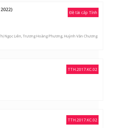
 2022)
Đề tài cấp Tỉnh
Thị Ngọc Liên
,
Trương Hoàng Phương
,
Huỳnh Văn Chương
TTH.2017.KC.02
TTH.2017.KC.02