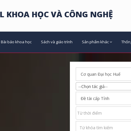
L KHOA HỌC VÀ CÔNG NGHỆ
Bài báo khoa học
Sách và giáo trình
Sản phẩm khác
Thốn
--Chọn tác giả--