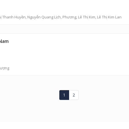
hị Thanh Huyền,
Nguyễn Quang Lịch
, Phương, Lê Thị Kim, Lê Thị Kim Lan
 Nam
hượng
1
2