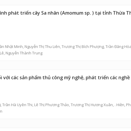
hình phát triển cây Sa nhân (Amomum sp. ) tại tỉnh Thừa 
ần Nhật Minh
,
Nguyễn Thị Thu Liên
,
Trương Thị Bích Phượng
,
Trần Đăng Hò
Lê
, Nguyễn Thành Trung
ối với các sản phẩm thủ công mỹ nghệ, phát triển các nghề
),
Trần Hà Uyên Thi
,
Lê Thị Phương Thảo
,
Trương Thị Hương Xuân
,
. Hiền
,
Ph
ên