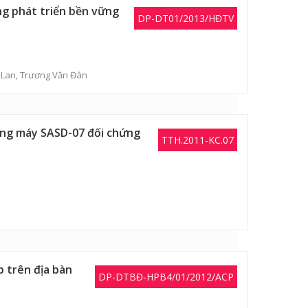
ng phát triển bền vững
DP-DT01/2013/HĐTV
 Lan
,
Trương Văn Đàn
bằng máy SASD-07 đối chứng
TTH.2011-KC.07
p trên địa bàn
DP-DTBĐ-HPB4/01/2012/ACP