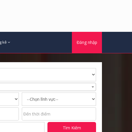
g kê
Đăng nhập
Tìm Kiếm