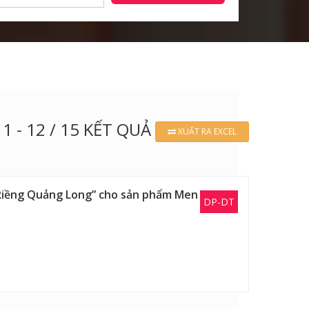
1 - 12 / 15 KẾT QUẢ
XUẤT RA EXCEL
n Riềng Quảng Long” cho sản phẩm Men
DP-DT