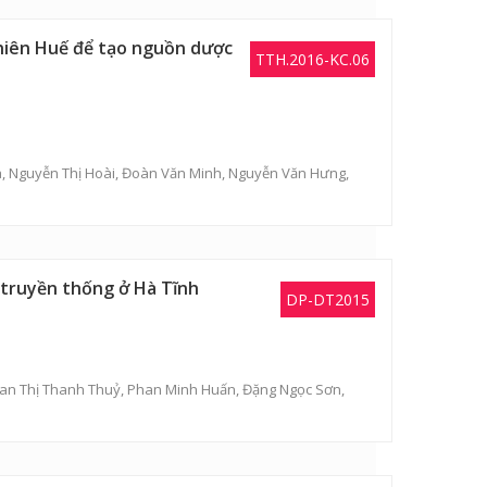
Thiên Huế để tạo nguồn dược
TTH.2016-KC.06
a
,
Nguyễn Thị Hoài
,
Đoàn Văn Minh
,
Nguyễn Văn Hưng
,
 truyền thống ở Hà Tĩnh
DP-DT2015
an Thị Thanh Thuỷ
,
Phan Minh Huấn
, Đặng Ngọc Sơn,