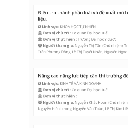
Điều tra thành phần loài và đề xuất mô 
liệu.
Lĩnh vực:
KHOA HỌC TỰ NHIÊN
Đơn vị chủ trì :
Cơ quan Đại học Huế
Đơn vị thực hiện :
Trường Đại học Y dược
Người tham gia:
Nguyễn Thị Tân
(Chủ nhiệm),
Tr
Trần Phương Đông
,
Lê Thị Tuyết Nhân
,
Nguyễn Ngọc 
Nâng cao năng lực tiếp cận thị trường đ
Lĩnh vực:
KINH TẾ VÀ KINH DOANH
Đơn vị chủ trì :
Cơ quan Đại học Huế
Đơn vị thực hiện :
Người tham gia:
Nguyễn Khắc Hoàn
(Chủ nhiệm
Nguyễn Hiền Lương,
Nguyễn Văn Toàn
,
Lê Thị Kim Li