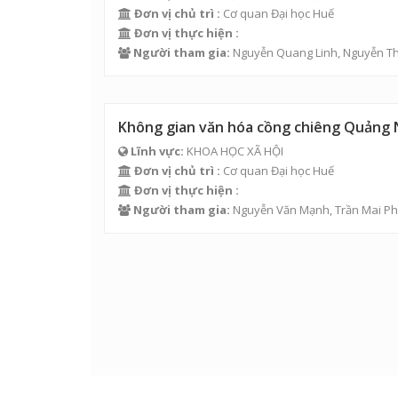
Đơn vị chủ trì :
Cơ quan Đại học Huế
Đơn vị thực hiện :
Người tham gia:
Nguyễn Quang Linh
, Nguyễn T
Không gian văn hóa cồng chiêng Quảng
Lĩnh vực:
KHOA HỌC XÃ HỘI
Đơn vị chủ trì :
Cơ quan Đại học Huế
Đơn vị thực hiện :
Người tham gia:
Nguyễn Văn Mạnh
,
Trần Mai P