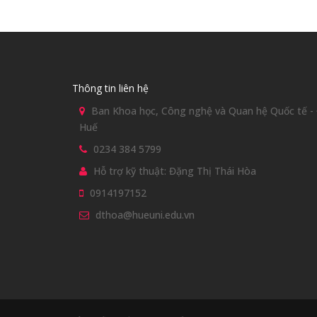
Thông tin liên hệ
Ban Khoa học, Công nghệ và Quan hệ Quốc tế - Đ
Huế
0234 384 5799
Hỗ trợ kỹ thuật: Đặng Thị Thái Hòa
0914197152
dthoa@hueuni.edu.vn