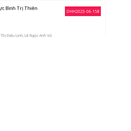
c Bình Trị Thiên
DHH2025-06-158
Thị Diệu Linh
,
Lê Ngọc Anh Vũ
DHH2025-06-156
nh toàn cầu hóa
DHH2024-06-