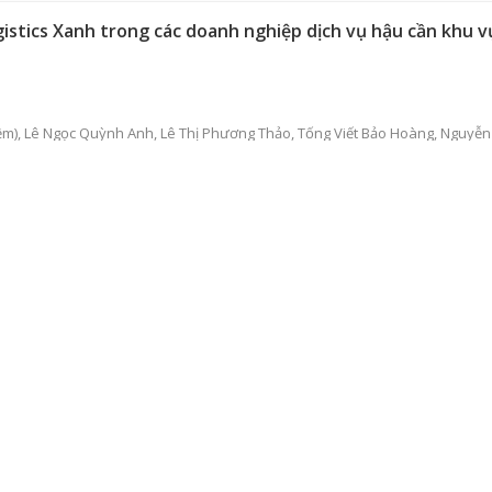
stics Xanh trong các doanh nghiệp dịch vụ hậu cần khu vự
ệm),
Lê Ngọc Quỳnh Anh
,
Lê Thị Phương Thảo
,
Tống Viết Bảo Hoàng
,
Nguyễn 
m vườn quốc gia Bạch Mã, thành phố Huế
anh An
,
Nguyễn Hữu Hoàng Thọ
ng đồng tại vùng đầm phá Tam Giang - Cầu Hai trong bối cả