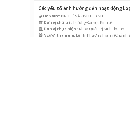
Các yếu tố ảnh hưởng đến hoạt động Logi
Lĩnh vực:
KINH TẾ VÀ KINH DOANH
Đơn vị chủ trì :
Trường Đại học Kinh tế
Đơn vị thực hiện :
Khoa Quản trị Kinh doanh
Người tham gia:
Lê Thị Phương Thanh
(Chủ nhi
Sinh kế bền vững của người dân vùng đệ
Lĩnh vực:
KINH TẾ VÀ KINH DOANH
Đơn vị chủ trì :
Trường Đại học Kinh tế
Đơn vị thực hiện :
Trường Đại học Kinh tế
Người tham gia:
Lê Anh Quý
(Chủ nhiệm),
Lê Th
Phát triển du lịch sinh thái dựa vào cộ
Lĩnh vực:
KINH TẾ VÀ KINH DOANH
Đơn vị chủ trì :
Trường Đại học Kinh tế