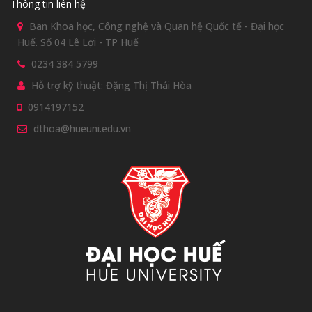
Thông tin liên hệ
Ban Khoa học, Công nghệ và Quan hệ Quốc tế - Đại học
Huế. Số 04 Lê Lợi - TP Huế
0234 384 5799
Hỗ trợ kỹ thuật: Đặng Thị Thái Hòa
0914197152
dthoa@hueuni.edu.vn