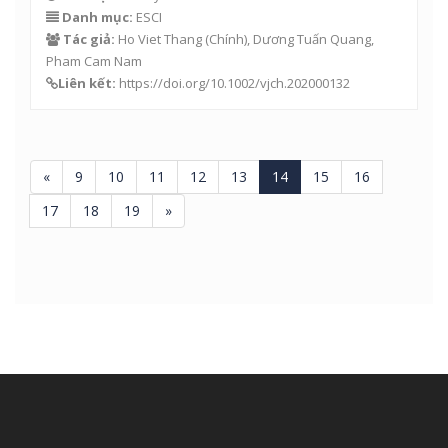
Danh mục:
ESCI
Tác giả:
Ho Viet Thang (Chính),
Dương Tuấn Quang
,
Pham Cam Nam
Liên kết:
https://doi.org/10.1002/vjch.202000132
«
9
10
11
12
13
14
15
16
17
18
19
»