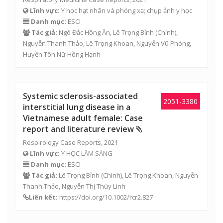
Lĩnh vực:
Y học hạt nhân và phóng xạ; chụp ảnh y học
Danh mục:
ESCI
Tác giả:
Ngô Đắc Hồng Ân
,
Lê Trọng Bỉnh
(Chính),
Nguyễn Thanh Thảo
,
Lê Trọng Khoan
, Nguyễn Vũ Phòng,
Huyền Tôn Nữ Hồng Hạnh
Systemic sclerosis-associated
2051-3380
interstitial lung disease in a
Vietnamese adult female: Case
report and literature review
Respirology Case Reports, 2021
Lĩnh vực:
Y HỌC LÂM SÀNG
Danh mục:
ESCI
Tác giả:
Lê Trọng Bỉnh
(Chính),
Lê Trọng Khoan
,
Nguyễn
Thanh Thảo
,
Nguyễn Thị Thùy Linh
Liên kết:
https://doi.org/10.1002/rcr2.827