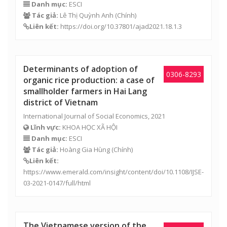
Danh mục:
ESCI
Tác giả:
Lê Thị Quỳnh Anh
(Chính)
Liên kết:
https://doi.org/10.37801/ajad2021.18.1.3
Determinants of adoption of
0306-8293
organic rice production: a case of
smallholder farmers in Hai Lang
district of Vietnam
International Journal of Social Economics, 2021
Lĩnh vực:
KHOA HỌC XÃ HỘI
Danh mục:
ESCI
Tác giả:
Hoàng Gia Hùng
(Chính)
Liên kết:
https://www.emerald.com/insight/content/doi/10.1108/IJSE-
03-2021-0147/full/html
The Vietnamese version of the