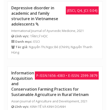
Depressive disorder in
(ESCI, Q4, JCI: 0.04)
academic and family
structure in Vietnamese
adolescents
International Journal of Ayurvedic Medicine, 2021
Lĩnh vực:
TÂM LÝ HỌC
Danh mục:
ESCI
Tác giả:
Nguyễn Thị Ngọc Bé
(Chính),
Nguyễn Thanh
Hùng
Information
P-ISSN:1656-4383 • E-ISSN: 2599-3879
Acquisition
and
Conservation Farming Practices for
Sustainable Agriculture in Rural Vietnam
Asian Journal of Agriculture and Development, 2021
Lĩnh vực:
KINH TẾ VÀ KINH DOANH