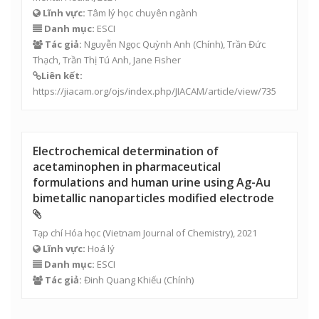
Lĩnh vực:
Tâm lý học chuyên ngành
Danh mục:
ESCI
Tác giả:
Nguyễn Ngọc Quỳnh Anh
(Chính), Trần Đức
Thạch,
Trần Thị Tú Anh
, Jane Fisher
Liên kết:
https://jiacam.org/ojs/index.php/JIACAM/article/view/735
Electrochemical determination of
acetaminophen in pharmaceutical
formulations and human urine using Ag-Au
bimetallic nanoparticles modified electrode
Tạp chí Hóa học (Vietnam Journal of Chemistry), 2021
Lĩnh vực:
Hoá lý
Danh mục:
ESCI
Tác giả:
Đinh Quang Khiếu
(Chính)