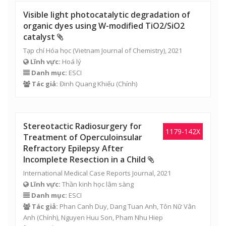
Visible light photocatalytic degradation of
organic dyes using W-modified TiO2/SiO2
catalyst
Tạp chí Hóa học (Vietnam Journal of Chemistry), 2021
Lĩnh vực:
Hoá lý
Danh mục:
ESCI
Tác giả:
Đinh Quang Khiếu
(Chính)
Stereotactic Radiosurgery for
1179-142X
Treatment of Operculoinsular
Refractory Epilepsy After
Incomplete Resection in a Child
International Medical Case Reports Journal, 2021
Lĩnh vực:
Thần kinh học lâm sàng
Danh mục:
ESCI
Tác giả:
Phan Canh Duy, Dang Tuan Anh,
Tôn Nữ Vân
Anh
(Chính), Nguyen Huu Son, Pham Nhu Hiep