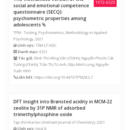
1972-6325
social and emotional competence
questionnaire (SECQ):
psychometric properties among
adolescents
TPM - Testing, Psychometrics, Methodology in Applied
Psychology, 2021
Lĩnh vực:
TÂM LÝ HỌC
Danh mục:
ESCI
Tác giả:
Đinh Thị Hồng Vân
(Chính),
Nguyễn Phước Cát
Tường
(Chính),
Trần Thị Tú Anh
,
Đậu Minh Long
,
Nguyễn
Tuấn Vĩnh
Liên kết:
https://doi.org/10.4473/TPM28.2.7
DFT insight into Brønsted acidity in MCM‐22
zeolite by 31P NMR of adsorbed
trimethylphosphine oxide
Tạp chí Hóa học (Vietnam Journal of Chemistry), 2021
Lĩnh vực:
Hoá lý