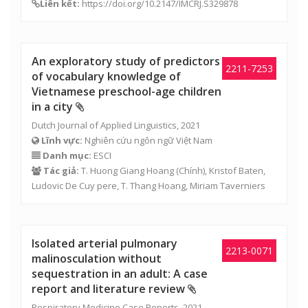
Liên kết:
https://doi.org/10.2147/IMCRJ.S329878
An exploratory study of predictors
2211-7253
of vocabulary knowledge of
Vietnamese preschool-age children
in a city
Dutch Journal of Applied Linguistics, 2021
Lĩnh vực:
Nghiên cứu ngôn ngữ Việt Nam
Danh mục:
ESCI
Tác giả:
T. Huong Giang Hoang
(Chính), Kristof Baten,
Ludovic De Cuy pere,
T. Thang Hoang
, Miriam Taverniers
Isolated arterial pulmonary
2213-0071
malinosculation without
sequestration in an adult: A case
report and literature review
Respiratory Medicine Case Reports, 2021