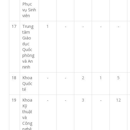
Phục
vụ Sinh
viên
17
Trung
1
-
-
-
-
tâm
Giáo
dục
Quốc
phòng
và An
ninh
18
Khoa
-
-
2
1
5
Quốc
tế
19
Khoa
-
-
3
-
12
Kỹ
thuật
và
Công
nghệ