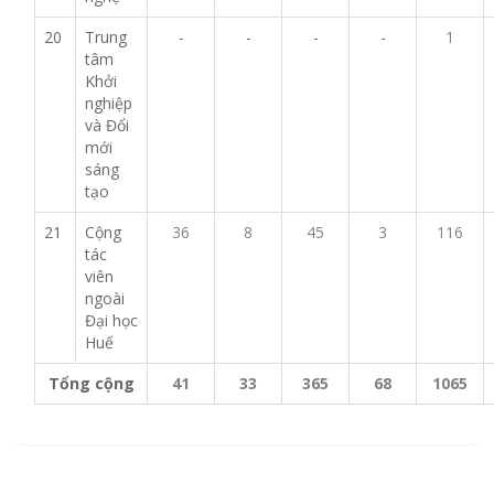
20
Trung
-
-
-
-
1
tâm
Khởi
nghiệp
và Đổi
mới
sáng
tạo
21
Cộng
36
8
45
3
116
tác
viên
ngoài
Đại học
Huế
Tổng cộng
41
33
365
68
1065