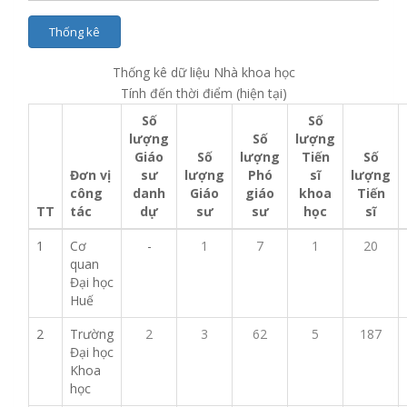
Thống kê
Thống kê dữ liệu Nhà khoa học
Tính đến thời điểm (hiện tại)
Số
Số
lượng
Số
lượng
Giáo
Số
lượng
Tiến
Số
Đơn vị
sư
lượng
Phó
sĩ
lượng
công
danh
Giáo
giáo
khoa
Tiến
TT
tác
dự
sư
sư
học
sĩ
1
Cơ
-
1
7
1
20
quan
Đại học
Huế
2
Trường
2
3
62
5
187
Đại học
Khoa
học