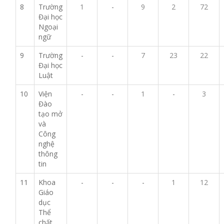
8
Trường
1
-
9
2
72
Đại học
Ngoại
ngữ
9
Trường
-
-
7
23
22
Đại học
Luật
10
Viện
-
-
1
-
3
Đào
tạo mở
và
Công
nghệ
thông
tin
11
Khoa
-
-
-
1
12
Giáo
dục
Thể
chất