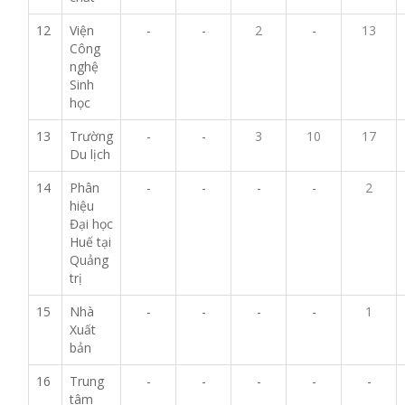
12
Viện
-
-
2
-
13
Công
nghệ
Sinh
học
13
Trường
-
-
3
10
17
Du lịch
14
Phân
-
-
-
-
2
hiệu
Đại học
Huế tại
Quảng
trị
15
Nhà
-
-
-
-
1
Xuất
bản
16
Trung
-
-
-
-
-
tâm