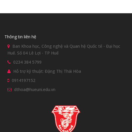
Thông tin liên hệ
Ban Khoa học, Công nghệ và Quan hệ Quốc tế - Đại học
Huế. Số 04 Lê Lợi - TP Huế
0234 384 5799
Hỗ trợ kỹ thuật: Đặng Thị Thái Hòa
0914197152
dthoa@hueuni.edu.vn